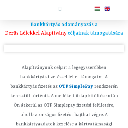
Menü
Skip
to
Bankkártyás adományozás a
content
Derűs Lélekkel Alapítvány
céljainak támogatására
Alapítványunk céljait a legegyszerűbben
bankkártyás fizetéssel lehet támogatni. A
bankkártyás fizetés az
OTP SimplePay
rendszerén
keresztül történik. A mellékelt űrlap kitöltése után
Ön átkerül az OTP Simplepay fizetési felületére,
ahol biztonságos fizetést hajthat végre. A
bankkártyaadatok kezelése a kártyatársasági